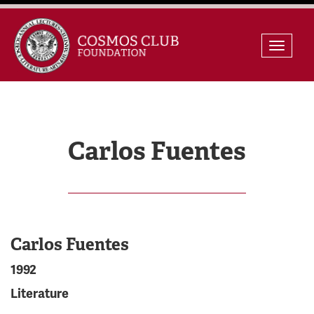
Skip
Toggle
to
naviga
content
Carlos Fuentes
Carlos Fuentes
1992
Literature